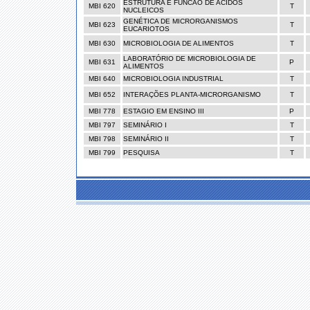
ESTRUTURA E FUNCAO DE ACIDOS
MBI 620
T
NUCLEICOS
GENÉTICA DE MICRORGANISMOS
MBI 623
T
EUCARIOTOS
MBI 630
MICROBIOLOGIA DE ALIMENTOS
T
LABORATÓRIO DE MICROBIOLOGIA DE
MBI 631
P
ALIMENTOS
MBI 640
MICROBIOLOGIA INDUSTRIAL
T
MBI 652
INTERAÇÕES PLANTA-MICRORGANISMO
T
MBI 778
ESTAGIO EM ENSINO III
P
MBI 797
SEMINÁRIO I
T
MBI 798
SEMINÁRIO II
T
MBI 799
PESQUISA
T