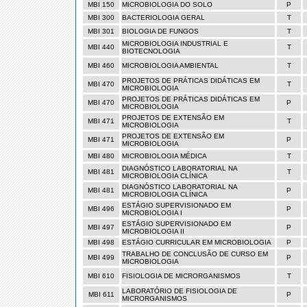
MBI 150
MICROBIOLOGIA DO SOLO
P
MBI 300
BACTERIOLOGIA GERAL
T
MBI 301
BIOLOGIA DE FUNGOS
T
MICROBIOLOGIA INDUSTRIAL E
MBI 440
T
BIOTECNOLOGIA
MBI 460
MICROBIOLOGIA AMBIENTAL
T
PROJETOS DE PRÁTICAS DIDÁTICAS EM
MBI 470
T
MICROBIOLOGIA
PROJETOS DE PRÁTICAS DIDÁTICAS EM
MBI 470
P
MICROBIOLOGIA
PROJETOS DE EXTENSÃO EM
MBI 471
T
MICROBIOLOGIA
PROJETOS DE EXTENSÃO EM
MBI 471
P
MICROBIOLOGIA
MBI 480
MICROBIOLOGIA MÉDICA
T
DIAGNÓSTICO LABORATORIAL NA
MBI 481
T
MICROBIOLOGIA CLÍNICA
DIAGNÓSTICO LABORATORIAL NA
MBI 481
P
MICROBIOLOGIA CLÍNICA
ESTÁGIO SUPERVISIONADO EM
MBI 496
P
MICROBIOLOGIA I
ESTÁGIO SUPERVISIONADO EM
MBI 497
P
MICROBIOLOGIA II
MBI 498
ESTÁGIO CURRICULAR EM MICROBIOLOGIA
P
TRABALHO DE CONCLUSÃO DE CURSO EM
MBI 499
P
MICROBIOLOGIA
MBI 610
FISIOLOGIA DE MICRORGANISMOS
T
LABORATÓRIO DE FISIOLOGIA DE
MBI 611
P
MICRORGANISMOS