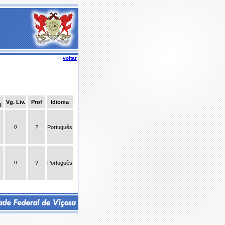
voltar
Vg. Liv.
Prof
Idioma
l
0
?
Português
0
?
Português