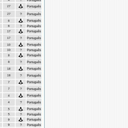
?
Português
27
Português
27
?
Português
Português
6
6
?
Português
Português
17
17
?
Português
Português
10
10
?
Português
Português
8
8
?
Português
Português
18
18
?
Português
Português
7
7
?
Português
Português
4
4
?
Português
Português
5
5
?
Português
Português
9
9
?
Português