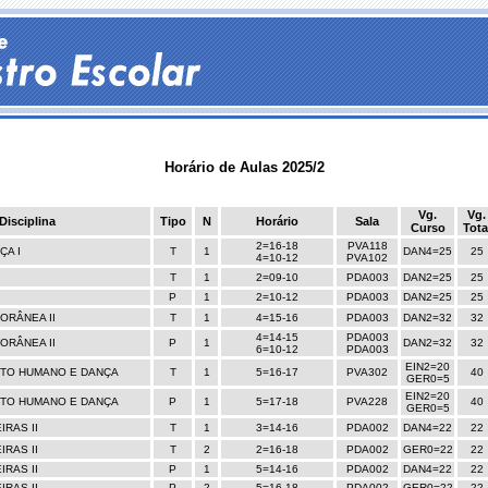
Horário de Aulas 2025/2
Vg.
Vg.
Disciplina
Tipo
N
Horário
Sala
Curso
Tota
2=16-18
PVA118
ÇA I
T
1
DAN4=25
25
4=10-12
PVA102
I
T
1
2=09-10
PDA003
DAN2=25
25
I
P
1
2=10-12
PDA003
DAN2=25
25
ORÂNEA II
T
1
4=15-16
PDA003
DAN2=32
32
4=14-15
PDA003
ORÂNEA II
P
1
DAN2=32
32
6=10-12
PDA003
EIN2=20
TO HUMANO E DANÇA
T
1
5=16-17
PVA302
40
GER0=5
EIN2=20
TO HUMANO E DANÇA
P
1
5=17-18
PVA228
40
GER0=5
IRAS II
T
1
3=14-16
PDA002
DAN4=22
22
IRAS II
T
2
2=16-18
PDA002
GER0=22
22
IRAS II
P
1
5=14-16
PDA002
DAN4=22
22
IRAS II
P
2
5=16-18
PDA002
GER0=22
22