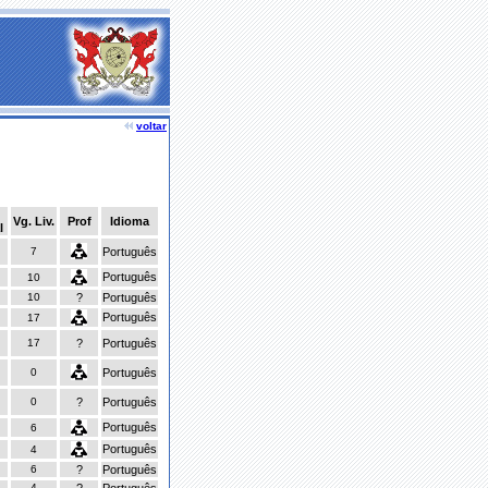
voltar
Vg. Liv.
Prof
Idioma
l
7
Português
Português
10
10
?
Português
Português
17
17
?
Português
0
Português
0
?
Português
Português
6
Português
4
6
?
Português
4