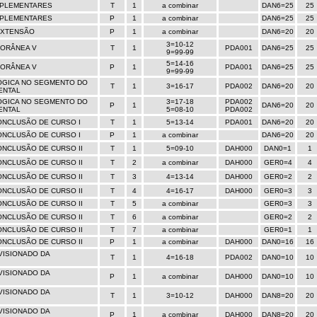
MPLEMENTARES
T
1
a combinar
DAN6=25
25
MPLEMENTARES
P
1
a combinar
DAN6=25
25
EXTENSÃO
P
1
a combinar
DAN6=20
20
3=10-12
ORÂNEA V
T
1
PDA001
DAN6=25
25
9=99-99
5=14-16
ORÂNEA V
P
1
PDA001
DAN6=25
25
9=99-99
ÓGICA NO SEGMENTO DO
T
1
3=16-17
PDA002
DAN6=20
20
ENTAL
ÓGICA NO SEGMENTO DO
3=17-18
PDA002
P
1
DAN6=20
20
ENTAL
5=08-10
PDA002
ONCLUSÃO DE CURSO I
T
1
5=13-14
PDA001
DAN6=20
20
ONCLUSÃO DE CURSO I
P
1
a combinar
DAN6=20
20
NCLUSÃO DE CURSO II
T
1
5=09-10
DAH000
DAN0=1
1
NCLUSÃO DE CURSO II
T
2
a combinar
DAH000
GER0=4
4
NCLUSÃO DE CURSO II
T
3
4=13-14
DAH000
GER0=2
2
NCLUSÃO DE CURSO II
T
4
4=16-17
DAH000
GER0=3
3
NCLUSÃO DE CURSO II
T
5
a combinar
GER0=3
3
NCLUSÃO DE CURSO II
T
6
a combinar
GER0=2
2
NCLUSÃO DE CURSO II
T
7
a combinar
GER0=1
1
NCLUSÃO DE CURSO II
P
1
a combinar
DAH000
DAN0=16
16
VISIONADO DA
T
1
4=16-18
PDA002
DAN0=10
10
VISIONADO DA
P
1
a combinar
DAH000
DAN0=10
10
VISIONADO DA
T
1
3=10-12
DAH000
DAN8=20
20
VISIONADO DA
P
1
a combinar
DAH000
DAN8=20
20