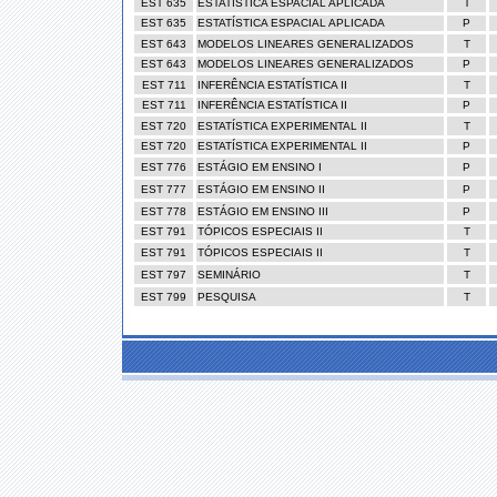
EST 635
ESTATÍSTICA ESPACIAL APLICADA
T
EST 635
ESTATÍSTICA ESPACIAL APLICADA
P
EST 643
MODELOS LINEARES GENERALIZADOS
T
EST 643
MODELOS LINEARES GENERALIZADOS
P
EST 711
INFERÊNCIA ESTATÍSTICA II
T
EST 711
INFERÊNCIA ESTATÍSTICA II
P
EST 720
ESTATÍSTICA EXPERIMENTAL II
T
EST 720
ESTATÍSTICA EXPERIMENTAL II
P
EST 776
ESTÁGIO EM ENSINO I
P
EST 777
ESTÁGIO EM ENSINO II
P
EST 778
ESTÁGIO EM ENSINO III
P
EST 791
TÓPICOS ESPECIAIS II
T
EST 791
TÓPICOS ESPECIAIS II
T
EST 797
SEMINÁRIO
T
EST 799
PESQUISA
T