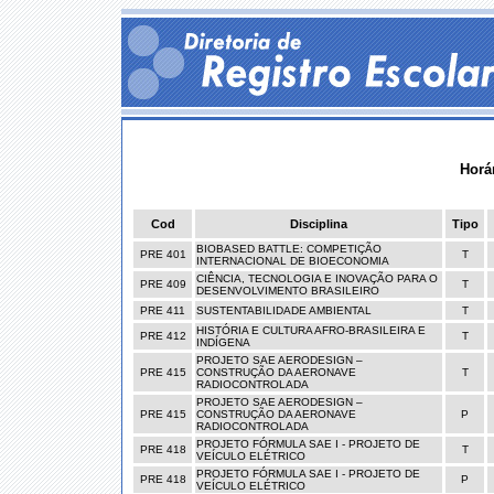
Horá
Cod
Disciplina
Tipo
BIOBASED BATTLE: COMPETIÇÃO
PRE 401
T
INTERNACIONAL DE BIOECONOMIA
CIÊNCIA, TECNOLOGIA E INOVAÇÃO PARA O
PRE 409
T
DESENVOLVIMENTO BRASILEIRO
PRE 411
SUSTENTABILIDADE AMBIENTAL
T
HISTÓRIA E CULTURA AFRO-BRASILEIRA E
PRE 412
T
INDÍGENA
PROJETO SAE AERODESIGN –
PRE 415
CONSTRUÇÃO DA AERONAVE
T
RADIOCONTROLADA
PROJETO SAE AERODESIGN –
PRE 415
CONSTRUÇÃO DA AERONAVE
P
RADIOCONTROLADA
PROJETO FÓRMULA SAE I - PROJETO DE
PRE 418
T
VEÍCULO ELÉTRICO
PROJETO FÓRMULA SAE I - PROJETO DE
PRE 418
P
VEÍCULO ELÉTRICO