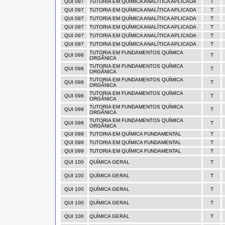
QUI 097
TUTORIA EM QUÍMICA ANALÍTICA APLICADA
T
QUI 097
TUTORIA EM QUÍMICA ANALÍTICA APLICADA
T
QUI 097
TUTORIA EM QUÍMICA ANALÍTICA APLICADA
T
QUI 097
TUTORIA EM QUÍMICA ANALÍTICA APLICADA
T
QUI 097
TUTORIA EM QUÍMICA ANALÍTICA APLICADA
T
QUI 097
TUTORIA EM QUÍMICA ANALÍTICA APLICADA
T
TUTORIA EM FUNDAMENTOS QUÍMICA
QUI 098
T
ORGÂNICA
TUTORIA EM FUNDAMENTOS QUÍMICA
QUI 098
T
ORGÂNICA
TUTORIA EM FUNDAMENTOS QUÍMICA
QUI 098
T
ORGÂNICA
TUTORIA EM FUNDAMENTOS QUÍMICA
QUI 098
T
ORGÂNICA
TUTORIA EM FUNDAMENTOS QUÍMICA
QUI 098
T
ORGÂNICA
TUTORIA EM FUNDAMENTOS QUÍMICA
QUI 098
T
ORGÂNICA
QUI 099
TUTORIA EM QUÍMICA FUNDAMENTAL
T
QUI 099
TUTORIA EM QUÍMICA FUNDAMENTAL
T
QUI 099
TUTORIA EM QUÍMICA FUNDAMENTAL
T
QUI 100
QUÍMICA GERAL
T
QUI 100
QUÍMICA GERAL
T
QUI 100
QUÍMICA GERAL
T
QUI 100
QUÍMICA GERAL
T
QUI 100
QUÍMICA GERAL
T