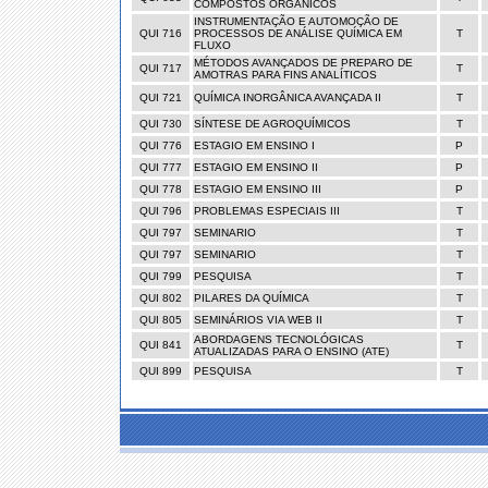
COMPOSTOS ORGÂNICOS
INSTRUMENTAÇÃO E AUTOMOÇÃO DE
QUI 716
PROCESSOS DE ANÁLISE QUÍMICA EM
T
FLUXO
MÉTODOS AVANÇADOS DE PREPARO DE
QUI 717
T
AMOTRAS PARA FINS ANALÍTICOS
QUI 721
QUÍMICA INORGÂNICA AVANÇADA II
T
QUI 730
SÍNTESE DE AGROQUÍMICOS
T
QUI 776
ESTAGIO EM ENSINO I
P
QUI 777
ESTAGIO EM ENSINO II
P
QUI 778
ESTAGIO EM ENSINO III
P
QUI 796
PROBLEMAS ESPECIAIS III
T
QUI 797
SEMINARIO
T
QUI 797
SEMINARIO
T
QUI 799
PESQUISA
T
QUI 802
PILARES DA QUÍMICA
T
QUI 805
SEMINÁRIOS VIA WEB II
T
ABORDAGENS TECNOLÓGICAS
QUI 841
T
ATUALIZADAS PARA O ENSINO (ATE)
QUI 899
PESQUISA
T