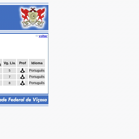
voltar
Vg. Liv.
Prof
Idioma
l
Português
5
Português
7
Português
8