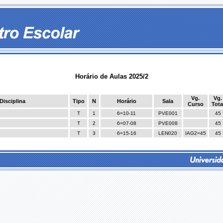
Horário de Aulas 2025/2
Vg.
Vg.
Disciplina
Tipo
N
Horário
Sala
Curso
Tota
T
1
6=10-11
PVE001
45
T
2
6=07-08
PVE008
45
T
3
6=15-16
LEN020
IAG2=45
45