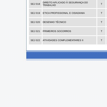
DIREITO APLICADO À SEGURANÇA DO
SEJ 018
T
TRABALHO
SEJ 019
ETICA PROFISSIONAL E CIDADANIA
T
SEJ 020
DESENHO TÉCNICO
T
SEJ 021
PRIMEIROS SOCORROS
T
SEJ 022
ATIVIDADES COMPLEMENTARES II
T