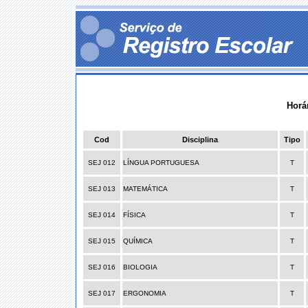
Horá
Cod
Disciplina
Tipo
SEJ 012
LÍNGUA PORTUGUESA
T
SEJ 013
MATEMÁTICA
T
SEJ 014
FÍSICA
T
SEJ 015
QUÍMICA
T
SEJ 016
BIOLOGIA
T
SEJ 017
ERGONOMIA
T