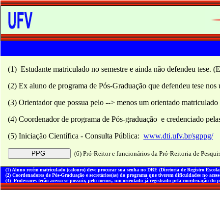
(1) Estudante matriculado no semestre e ainda não defendeu tese. 
(2) Ex aluno de programa de Pós-Graduação que defendeu tese nos 
(3) Orientador que possua pelo --> menos um orientado matriculad
(4) Coordenador de programa de Pós-graduação e credenciado pela
(5) Iniciação Científica - Consulta Pública:
www.dti.ufv.br/sgppg/
(6) Pró-Reitor e funcionários da Pró-Reitoria de Pesqu
(1) Aluno recém matriculado (calouro) deve procurar sua senha no DRE (Diretoria de Registro Esc
(2) Coordenadores de Pós-Graduação e secretários(as) do programa que tiverem dificuldades no acess
(3) Professores terão acesso se possuir, pelo menos, um orientado já registrado pela coordenação do 