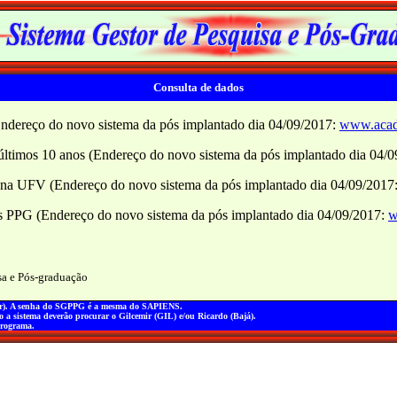
Consulta de dados
(Endereço do novo sistema da pós implantado dia 04/09/2017:
www.acad
últimos 10 anos (Endereço do novo sistema da pós implantado dia 04/
o na UFV (Endereço do novo sistema da pós implantado dia 04/09/2017
s PPG (Endereço do novo sistema da pós implantado dia 04/09/2017:
w
isa e Pós-graduação
olar). A senha do SGPPG é a mesma do SAPIENS.
o a sistema deverão procurar o Gilcemir (GIL) e/ou Ricardo (Bajá).
programa.